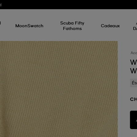
d
l
Scuba Fifty
MoonSwatch
Cadeaux
Fathoms
D
Acc
W
W
Ét
CH