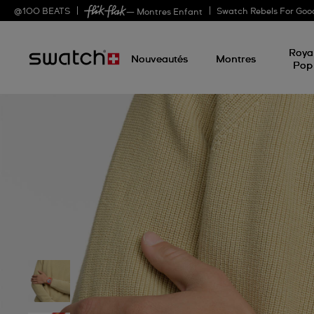
@
100
BEATS
Swatch Rebels For Goo
— Montres Enfant
Roya
Nouveautés
Montres
Pop