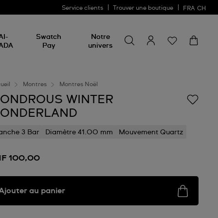
Service clients
Trouver une boutique
FRA
CH
Chercher un produit
Chercher
AI-
Swatch
Notre
un
ADA
Pay
univers
produit
ueil
Montres
Montres Noël
ONDROUS WINTER
ONDERLAND
anche 3 Bar
Diamètre 41.00 mm
Mouvement Quartz
F 100,00
Ajouter au panier