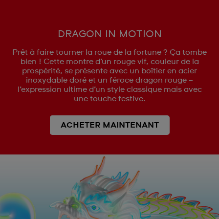
DRAGON IN MOTION
Prêt à faire tourner la roue de la fortune ? Ça tombe
bien ! Cette montre d’un rouge vif, couleur de la
prospérité, se présente avec un boîtier en acier
inoxydable doré et un féroce dragon rouge –
l’expression ultime d’un style classique mais avec
une touche festive.
ACHETER MAINTENANT