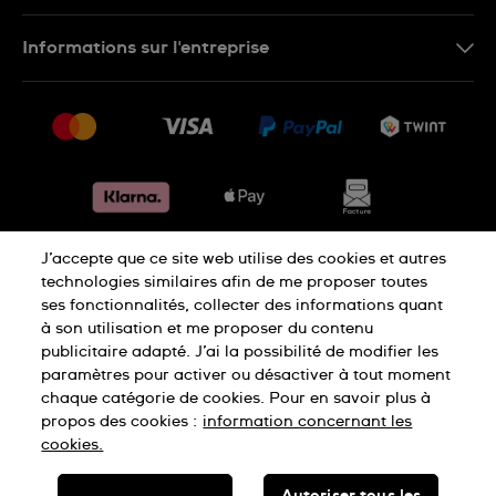
IT
Nous contacter
Informations sur l'entreprise
FR
FAQ
Presse
Livraison
Jobs
Retours
Sitemap
Conditions de vente
Renoncer au contrat
J’accepte que ce site web utilise des cookies et autres
Déclaration de confidentialité
technologies similaires afin de me proposer toutes
ses fonctionnalités, collecter des informations quant
à son utilisation et me proposer du contenu
Déclaration concernant les cookies
publicitaire adapté. J’ai la possibilité de modifier les
paramètres pour activer ou désactiver à tout moment
chaque catégorie de cookies. Pour en savoir plus à
Conditions d'utilisation
Mentions légales
propos des cookies :
information concernant les
cookies.
SWISS MADE