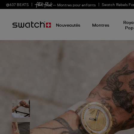
@
637
BEATS
Swatch Rebels Fo
— Montres pour enfants
Roya
Nouveautés
Montres
Pop