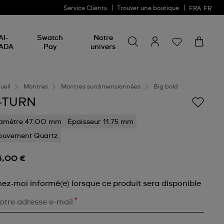
Service Clients
Trouver une boutique
FRA
FR
Rechercher un produit
Rechercher
AI-
Swatch
Notre
un
ADA
Pay
univers
produit
ueil
Montres
Montres surdimensionnées
Big bold
-TURN
amètre 47.00 mm
Épaisseur 11.75 mm
uvement Quartz
5,00 €
nez-moi informé(e) lorsque ce produit sera disponible
*
otre adresse e-mail