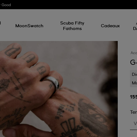
r Good
l
Scuba Fifty
MoonSwatch
Cadeaux
Fathoms
D
Acc
G
Di
Mo
15
Te
V