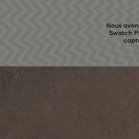
Nous avons
Swatch P
capt