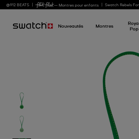
@
912
BEATS
Swatch Rebels Fo
— Montres pour enfants
Roya
Nouveautés
Montres
Pop