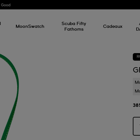
r Good
l
Scuba Fifty
MoonSwatch
Cadeaux
Fathoms
D
R
G
Ma
M
38