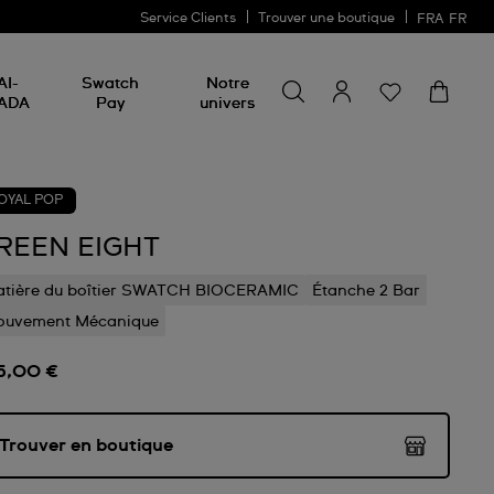
Service Clients
Trouver une boutique
FRA
FR
Rechercher un produit
Rechercher
AI-
Swatch
Notre
un
ADA
Pay
univers
produit
OYAL POP
REEN EIGHT
tière du boîtier SWATCH BIOCERAMIC
Étanche 2 Bar
ouvement Mécanique
5,00 €
Trouver en boutique