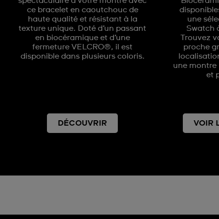
spectaculaire à votre montre avec
Bioceram
ce bracelet en caoutchouc de
disponible
haute qualité et résistant à la
une séle
texture unique. Doté d’un passant
Swatch à
en biocéramique et d’une
Trouvez vo
fermeture VELCRO®, il est
proche gr
disponible dans plusieurs coloris.
localisatio
une montre 
et 
DÉCOUVRIR
VOIR 