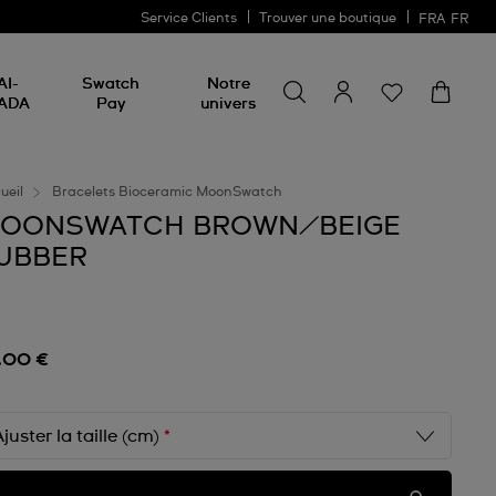
Service Clients
Trouver une boutique
FRA
FR
Rechercher un produit
Rechercher
AI-
Swatch
Notre
un
ADA
Pay
univers
produit
ueil
Bracelets Bioceramic MoonSwatch
OONSWATCH BROWN/BEIGE
UBBER
,00 €
Ajuster la taille (cm)
*