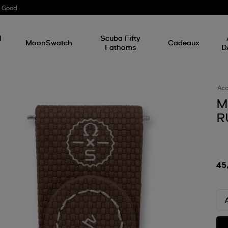
r Good
l
Scuba Fifty
MoonSwatch
Cadeaux
Fathoms
D
Acc
M
R
45