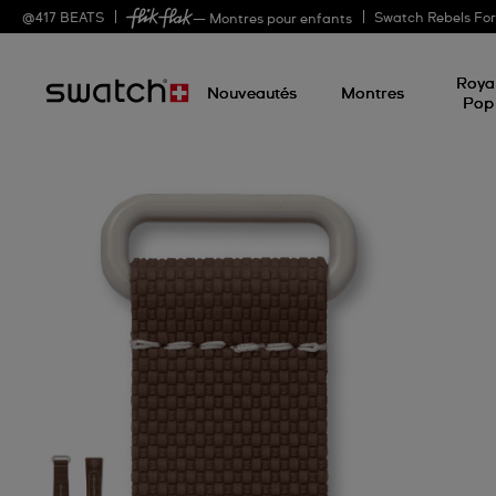
@
417
BEATS
Swatch Rebels Fo
— Montres pour enfants
Roya
Nouveautés
Montres
Pop