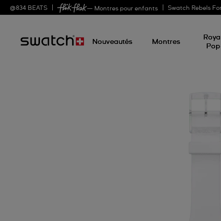
@
834
BEATS
Swatch Rebels Fo
— Montres pour enfants
Roya
Nouveautés
Montres
Pop