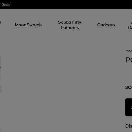
r Good
l
Scuba Fifty
MoonSwatch
Cadeaux
Fathoms
D
Acc
P
30
Di