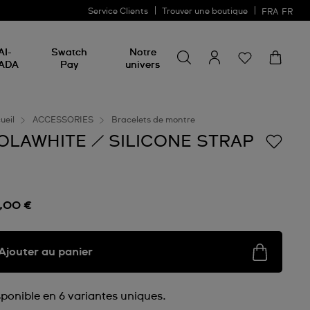
Service Clients
Trouver une boutique
FRA
FR
Rechercher un produit
Rechercher
AI-
Swatch
Notre
un
ADA
Pay
univers
produit
ueil
ACCESSORIES
Bracelets de montre
OLAWHITE / SILICONE STRAP
,00 €
Ajouter au panier
sponible en 6 variantes uniques.