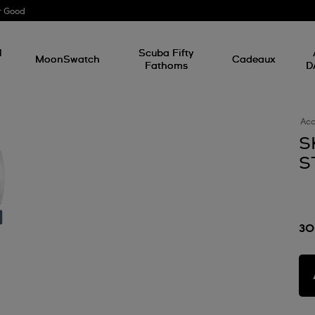
r Good
l
Scuba Fifty
MoonSwatch
Cadeaux
Fathoms
D
Acc
S
S
30