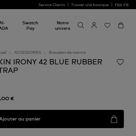
Service Clients
Trouver une boutique
FRA
FR
Rechercher un produit
Rechercher
AI-
Swatch
Notre
un
ADA
Pay
univers
produit
ueil
ACCESSORIES
Bracelets de montre
KIN IRONY 42 BLUE RUBBER
TRAP
,00 €
Ajouter au panier