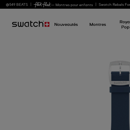
@
549
BEATS
Swatch Rebels Fo
— Montres pour enfants
Roya
Nouveautés
Montres
Pop