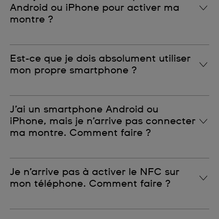
Android ou iPhone pour activer ma
montre ?
Oui, c’est possible. Assurez-vous simplement que
Est-ce que je dois absolument utiliser
votre smartphone est compatible NFC.
mon propre smartphone ?
Non. Veillez simplement à vous déconnecter à la fin
J’ai un smartphone Android ou
du processus d’activation de votre montre Swatch
iPhone, mais je n’arrive pas connecter
Pay pour préserver la confidentialité de vos
ma montre. Comment faire ?
informations.
Vous devez activer le NFC sur votre smartphone.
Je n’arrive pas à activer le NFC sur
Vérifiez la compatibilité de votre smartphone et
mon téléphone. Comment faire ?
assurez-vous que le NFC est bien activé dans les
paramètres de votre appareil.
Si votre smartphone n’est pas compatible NFC, vous