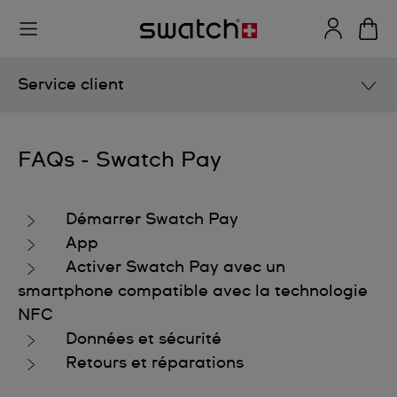
Service client
Manuels d'utilisation
FAQs - Swatch Pay
SAV
Démarrer Swatch Pay
FAQs
App
Activer Swatch Pay avec un
Collections
smartphone compatible avec la technologie
eCommerce
NFC
Après-vente
Données et sécurité
Retours et réparations
Informations Techniques
Swatch Pay