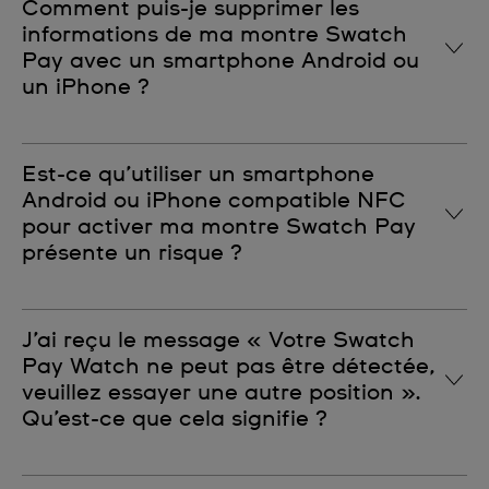
Comment puis-je supprimer les
pouvez toujours vous rendre dans nos boutiques et
informations de ma montre Swatch
nous serons ravis de vous aider à activer votre
Pay avec un smartphone Android ou
Swatch Pay. Si votre smartphone est compatible,
un iPhone ?
n’hésitez pas à regarder la vidéo de présentation sur
notre site pour en savoir plus.
Vous pouvez supprimer à tout moment les
Est-ce qu’utiliser un smartphone
informations de votre carte de paiement associées à
Android ou iPhone compatible NFC
votre montre Swatch Pay.
pour activer ma montre Swatch Pay
Pour cela, connectez-vous à l’application Swatch
présente un risque ?
Pay et appuyez sur l’image de la carte de paiement
que vous souhaitez supprimer.
Sélectionnez l’icône « Poubelle » à côté de l'icône
Non, c’est une procédure sûre qui est validée et
J’ai reçu le message « Votre Swatch
« Supprimer carte virtuelle ».
sécurisée par Mastercard et Visa.
Pay Watch ne peut pas être détectée,
Toutes les données associées à la carte virtuelle
veuillez essayer une autre position ».
seront supprimées.
Qu’est-ce que cela signifie ?
Pour Android : déplacez le cadran de votre montre