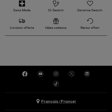
N’oubliez pas de prévenir votre banque.
Veuillez noter que Swatch ne porte aucune
Swiss Made
Dr.Swatch
Garantie Swatch
responsabilité dans de tels cas.
Livraison offerte
Idées cadeaux
Retour offert
Français (France)