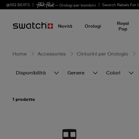
Big
@
552
BEATS
Swatch Rebels For 
— Orologi per bambini
Royal
Bold
Novità
Orologi
Pop
Bioceramic
Home
Accessories
Cinturini per Orologio
Disponibilità
Genere
Colori
1 prodotto