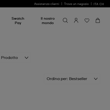
Assistenza clienti
Trova un negozio
ITA
CH
Cerca
Cerca
Swatch
Il nostro
Pay
mondo
i Prodotto
Ordina per
Bestseller