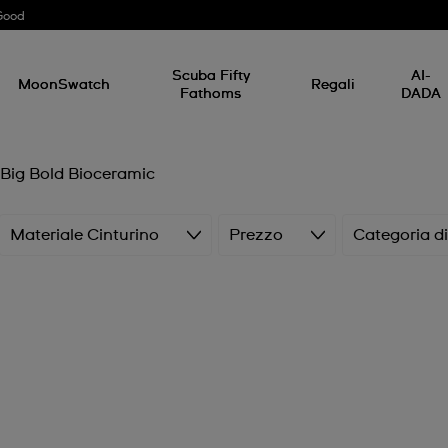
Good
Scuba Fifty
AI-
MoonSwatch
Regali
Fathoms
DADA
Big Bold Bioceramic
Materiale Cinturino
Prezzo
Categoria d