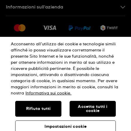
Contattaci
Informazioni sull'azienda
FR
FAQ
Stampa
Consegna
Carriera
Restituzione
Sitemap
Condizioni di vendita
Acconsento all’utilizzo dei cookie e tecnologie simili
affinché io possa visualizzare correttamente il
Diritto di recesso
presente Sito Internet e le sue funzionalità, nonché
per ottenere informazioni in merito al suo utilizzo e
Informativa sulla privacy
Cookies
ricevere pubblicità pertinente. È possibile le
impostazioni, attivando o disattivando ciascuna
categoria di cookie, in qualsiasi momento. Per avere
Condizioni di utilizzo
Infomazioni legali
maggiori informazioni in merito ai cookie, consulti la
nostra
Informativa sui cookie.
SWISS MADE
Accetta tutti i
Rifiuta tutti
cookie
© SWATCH AG 2026, TUTTI I DIRITTI RISERVATI: SWISS WATCHES
Impostazioni cookie