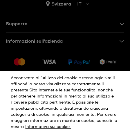
Svizzera
IT
EN
DE
Supporto
IT
Contattaci
Informazioni sull'azienda
FR
FAQ
Stampa
Consegna
Carriera
Restituzione
Sitemap
Condizioni di vendita
Acconsento all’utilizzo dei cookie e tecnologie simili
affinché io possa visualizzare correttamente il
Diritto di recesso
presente Sito Internet e le sue funzionalità, nonché
per ottenere informazioni in merito al suo utilizzo e
Informativa sulla privacy
Cookies
ricevere pubblicità pertinente. È possibile le
impostazioni, attivando o disattivando ciascuna
categoria di cookie, in qualsiasi momento. Per avere
Condizioni di utilizzo
Infomazioni legali
maggiori informazioni in merito ai cookie, consulti la
nostra
Informativa sui cookie.