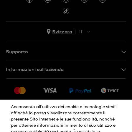
Svizzera
IT
EN
DE
Supporto
IT
Contattaci
Informazioni sull'azienda
FR
FAQ
Stampa
Consegna
Carriera
Restituzione
Sitemap
Condizioni di vendita
Acconsento all’utilizzo dei cookie e tecnologie simili
affinché io possa visualizzare correttamente il
Diritto di recesso
presente Sito Internet e le sue funzionalità, nonché
per ottenere informazioni in merito al suo utilizzo e
Informativa sulla privacy
Cookies
ricevere pubblicità pertinente. È possibile le