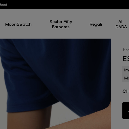
Good
Scuba Fifty
AI-
MoonSwatch
Regali
Fathoms
DADA
Ho
E
Im
Mo
CH