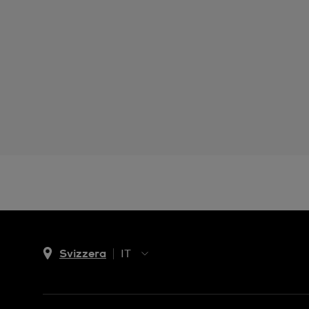
Svizzera
IT
EN
DE