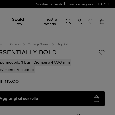
Assistenza clienti
Trova un negozio
ITA
CH
Cerca
Cerca
Swatch
Il nostro
Pay
mondo
me
Orologi
Orologi Grandi
Big Bold
SSENTIALLY BOLD
permeabile 3 Bar
Diametro 47.00 mm
vimento Al quarzo
F 115,00
Aggiungi al carrello