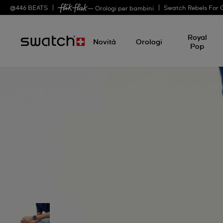
@
446
BEATS
Swatch Rebels For 
— Orologi per bambini
Royal
Novità
Orologi
Pop