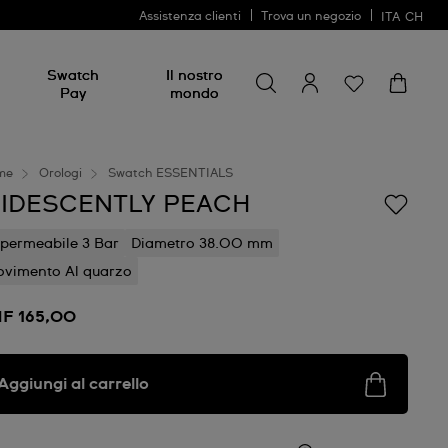
Assistenza clienti
Trova un negozio
ITA
CH
Cerca
Cerca
Swatch
Il nostro
Pay
mondo
me
Orologi
Swatch ESSENTIALS
RIDESCENTLY PEACH
permeabile 3 Bar
Diametro 38.00 mm
vimento Al quarzo
F 165,00
Aggiungi al carrello