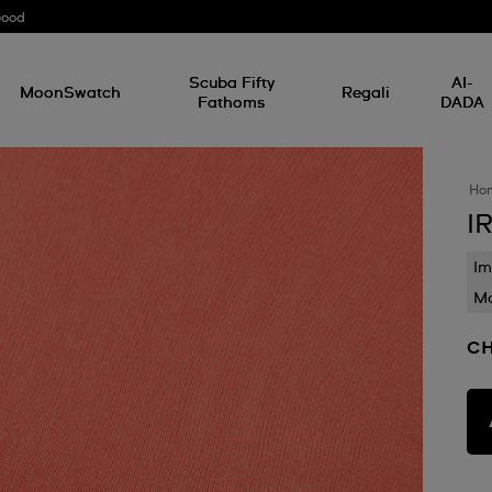
Good
Scuba Fifty
AI-
MoonSwatch
Regali
Fathoms
DADA
Ho
I
Im
Mo
CH