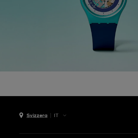
Svizzera
IT
EN
DE