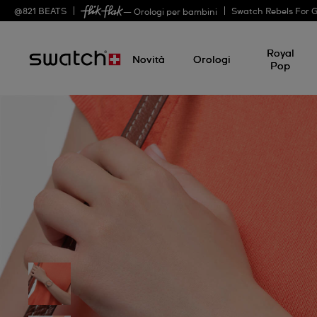
@
821
BEATS
Swatch Rebels For 
— Orologi per bambini
Royal
Novità
Orologi
Pop