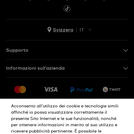
Svizzera
IT
EN
DE
Supporto
IT
Contattaci
Informazioni sull'azienda
FR
FAQ
Stampa
Consegna
Carriera
Restituzione
Sitemap
Condizioni di vendita
Acconsento all’utilizzo dei cookie e tecnologie simili
affinché io possa visualizzare correttamente il
Diritto di recesso
presente Sito Internet e le sue funzionalità, nonché
per ottenere informazioni in merito al suo utilizzo e
Informativa sulla privacy
Cookies
ricevere pubblicità pertinente. È possibile le