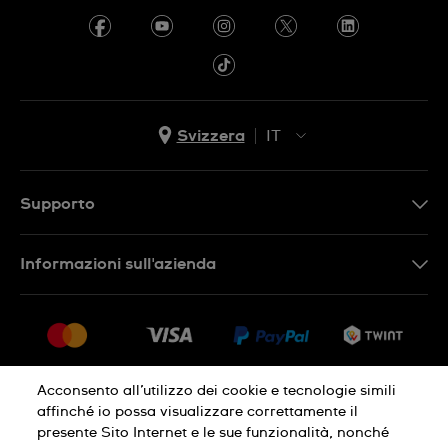
Svizzera
IT
EN
DE
Supporto
IT
Contattaci
Informazioni sull'azienda
FR
FAQ
Stampa
Consegna
Carriera
Restituzione
Sitemap
Condizioni di vendita
Acconsento all’utilizzo dei cookie e tecnologie simili
affinché io possa visualizzare correttamente il
Diritto di recesso
presente Sito Internet e le sue funzionalità, nonché