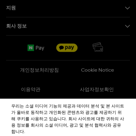
지원
문의하기
회사 정보
FAQ
브랜드 스토리
무료 배송
Jobs
반품 정책
Sitemap
개인정보처리방침
Cookie Notice
이용약관
사업자정보확인
우리는 소셜 미디어 기능의 제공과 데이터 분석 및 본 사이트
메이드 인 스위스
가 올바로 동작하고 개인화된 콘텐츠와 광고를 제공하기 위
해 쿠키를 사용하고 있습니다. 회사 사이트에 대한 귀하의 사
용 정보를 회사의 소셜 미디어, 광고 및 분석 협력사와 공유
상호 : 스와치그룹코리아(주) | 대표 : STEPHEN DAMON DE LUCCHI
사업자등록번호: 220-81-01107
합니다.
주소 : 서울특별시 서대문구
충정로
36, 1,2,10,11층동