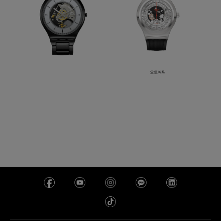
오토매틱
TRAIN THE HANDS
SISTEM THROUGH
AGAIN
399,000 원
391,000 원