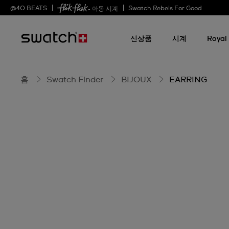
EARRING
@
40
BEATS
Swatch Rebels For Good
- 아동 시계
신상품
시계
Royal
홈
Swatch Finder
BIJOUX
EARRING