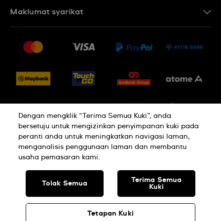
Hubungi Kami
Maklumat syarikat
Soalan Lazim
Penerbitan
Penghantaran dan Pemulangan
Pekerjaan
Syarat Jualan
Sitemap
Dengan mengklik “Terima Semua Kuki”, anda
bersetuju untuk mengizinkan penyimpanan kuki pada
peranti anda untuk meningkatkan navigasi laman,
Dasar Privasi
Cookie Notice
menganalisis penggunaan laman dan membantu
usaha pemasaran kami.
BUATAN SWISS
Terima Semua
Tolak Semua
Kuki
© SWATCH AG 2026. HAK CIPTA TERPELIHARA: JAM TANGAN SWISS
Tetapan Kuki