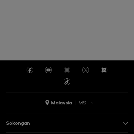
Malaysia
MS
EN
MS
Sokongan