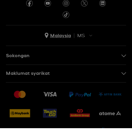
Malaysia
MS
EN
MS
Sokongan
Hubungi Kami
Maklumat syarikat
Soalan Lazim
Penerbitan
Penghantaran dan Pemulangan
Pekerjaan
Syarat Jualan
Sitemap