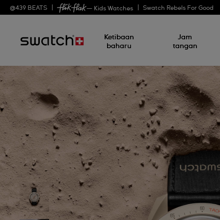
@
439
BEATS
Swatch Rebels For Good
— Kids Watches
Ketibaan
Jam
baharu
tangan