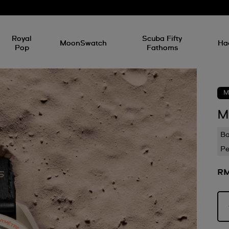
Royal
Scuba Fifty
MoonSwatch
Ha
Pop
Fathoms
M
M
B
Pe
RM