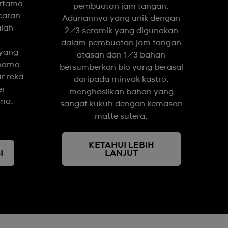
ertama
pembuatan jam tangan.
caran
Adunannya yang unik dengan
alah
2/3 seramik yang digunakan
dalam pembuatan jam tangan
yang
atasan dan 1/3 bahan
warna
bersumberkan bio yang berasal
r reka
daripada minyak kastro,
er
menghasilkan bahan yang
ama.
sangat kukuh dengan kemasan
matte sutera.
KETAHUI LEBIH
I
LANJUT