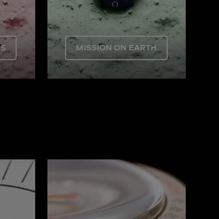
US
MISSION ON EARTH