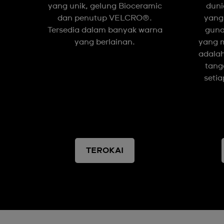
yang unik, gelung Bioceramic
duni
dan penutup VELCRO®.
yang
Tersedia dalam banyak warna
guna
yang berlainan.
yang 
adalah
tang
setia
TEROKAI