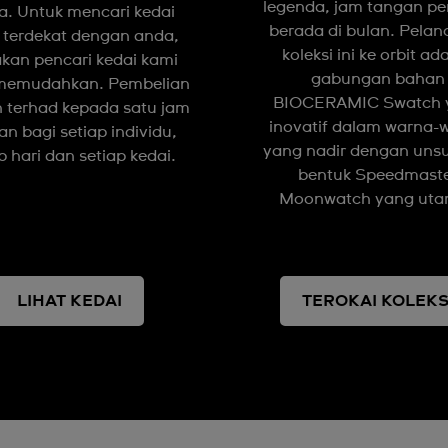
legenda, jam tangan p
a. Untuk mencari kedai
berada di bulan. Pelan
 terdekat dengan anda,
koleksi ini ke orbit ad
kan pencari kedai kami
gabungan bahan
memudahkan. Pembelian
BIOCERAMIC Swatch 
 terhad kepada satu jam
inovatif dalam warna-
an bagi setiap individu,
yang nadir dengan unsu
p hari dan setiap kedai.
bentuk Speedmast
Moonwatch yang ut
LIHAT KEDAI
TEROKAI KOLEKS