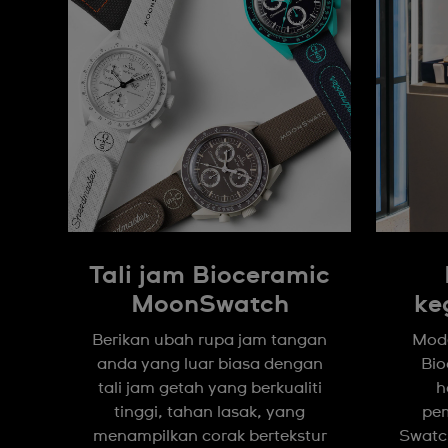
Tali jam Bioceramic
MoonSwatch
ke
Berikan ubah rupa jam tangan
Mode
anda yang luar biasa dengan
Bi
tali jam getah yang berkualiti
h
tinggi, tahan lasak, yang
pem
menampilkan corak bertekstur
Swatch