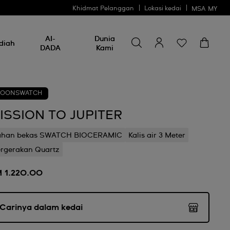
Khidmat Pelanggan
Lokasi kedai
MSA
MY
Cari sesuatu
Cari
AI-
Dunia
sesuatu
diah
DADA
Kami
OONSWATCH
ISSION TO JUPITER
ahan bekas SWATCH BIOCERAMIC
Kalis air 3 Meter
rgerakan Quartz
 1.220.00
Carinya dalam kedai