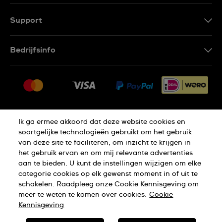
Support
Contacteer Ons
Bedrijfsinfo
FAQ
Pers
Leveringen
Vacatures
Retouren
Sitemap
Verkoopvoorwaarden
Thuiswinkel certificaat
Ik ga ermee akkoord dat deze website cookies en
Annulering van de overeenkomst
soortgelijke technologieën gebruikt om het gebruik
van deze site te faciliteren, om inzicht te krijgen in
Privacy Verklaring
Cookies
het gebruik ervan en om mij relevante advertenties
aan te bieden. U kunt de instellingen wijzigen om elke
categorie cookies op elk gewenst moment in of uit te
schakelen. Raadpleeg onze Cookie Kennisgeving om
Gebruiksvoorwaarden
meer te weten te komen over cookies.
Cookie
Kennisgeving
SWISS MADE