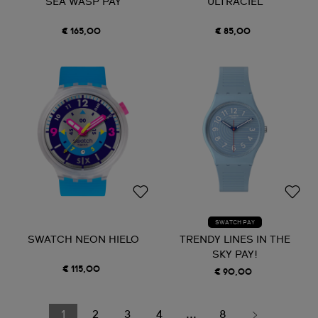
SEA WASP PAY
ULTRACIEL
€ 165,00
€ 85,00
SWATCH PAY
SWATCH NEON HIELO
TRENDY LINES IN THE
SKY PAY!
€ 115,00
€ 90,00
1
2
3
4
...
8