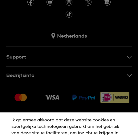
Netherlands
Support
Contacteer Ons
Bedrijfsinfo
FAQ
Pers
Leveringen
Vacatures
Retouren
Sitemap
Verkoopvoorwaarden
Ik ga ermee akkoord dat deze website cookies en
Thuiswinkel certificaat
Annulering van de overeenkomst
soortgelijke technologieën gebruikt om het gebruik
van deze site te faciliteren, om inzicht te krijgen in