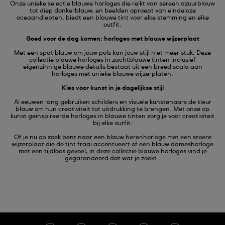
Onze unieke selectie blauwe horloges die reikt van sereen azuurblauw
tot diep donkerblauw, en beelden oproept van eindeloze
oceaandiepten, biedt een blauwe tint voor elke stemming en elke
outfit.
Goed voor de dag komen: horloges met blauwe wijzerplaat
Met een spat blauw om jouw pols kan jouw stijl niet meer stuk. Deze
collectie blauwe horloges in zachtblauwe tinten inclusief
eigenzinnige blauwe details bestaat uit een breed scala aan
horloges met unieke blauwe wijzerplaten.
Kies voor kunst in je dagelijkse stijl
Al eeuwen lang gebruiken schilders en visuele kunstenaars de kleur
blauw om hun creativiteit tot uitdrukking te brengen. Met onze op
kunst geïnspireerde horloges in blauwe tinten zorg je voor creativiteit
bij elke outfit.
Of je nu op zoek bent naar een blauw herenhorloge met een stoere
wijzerplaat die de tint fraai accentueert of een blauw dameshorloge
met een tijdloos gevoel, in deze collectie blauwe horloges vind je
gegarandeerd dat wat je zoekt.