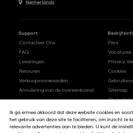
Netherlands
Support
Bedrijfsinf
Contacteer Ons
Pers
FAQ
Vacatures
Leveringen
Privacy Ve
Retouren
Cookies
Verkoopvoorwaarden
Gebruiksv
Annulering van de overeenkomst
Sitemap
Thuiswinkel
Ik ga ermee akkoord dat deze website cookies en soort
het gebruik van deze site te faciliteren, om inzicht te 
relevante advertenties aan te bieden. U kunt de instel