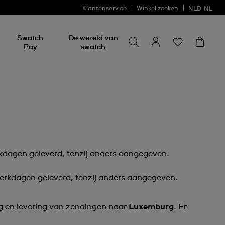
Klantenservice
Winkel zoeken
NLD
NL
Zoeken naar iets
Zoeken
Swatch
De wereld van
naar
Pay
swatch
iets
rkdagen geleverd, tenzij anders aangegeven.
werkdagen geleverd, tenzij anders aangegeven.
g en levering van zendingen naar
Luxemburg
. Er