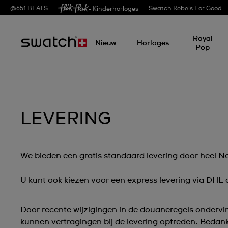
@
651
BEATS
Swatch Rebels For Good
- Kinderhorloges
Royal
Nieuw
Horloges
Pop
LEVERING
We bieden een gratis standaard levering door heel N
U kunt ook kiezen voor een express levering via DHL
Door recente wijzigingen in de douaneregels onder
kunnen vertragingen bij de levering optreden. Bedank