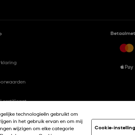
Betaalme
o
rklaring
oorwaarden
 certificaat
gelijke technologieën gebruikt om
SWISS MADE
krijgen in het gebruik ervan en om mij
Cookie-instellin
lingen wijzigen om elke categorie