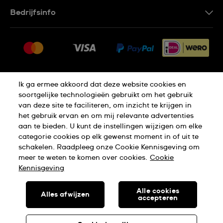
Contacteer Ons
Bedrijfsinfo
FAQ
Pers
Leveringen
Vacatures
Retouren
Sitemap
Verkoopvoorwaarden
Ik ga ermee akkoord dat deze website cookies en
Thuiswinkel certificaat
Annulering van de overeenkomst
soortgelijke technologieën gebruikt om het gebruik
van deze site te faciliteren, om inzicht te krijgen in
het gebruik ervan en om mij relevante advertenties
Privacy Verklaring
Cookies
aan te bieden. U kunt de instellingen wijzigen om elke
categorie cookies op elk gewenst moment in of uit te
schakelen. Raadpleeg onze Cookie Kennisgeving om
Gebruiksvoorwaarden
meer te weten te komen over cookies.
Cookie
Kennisgeving
SWISS MADE
Alle cookies
Alles afwijzen
accepteren
SWATCH AG 2026. ALLE RECHTEN VOORBEHOUDEN: SWISS
WATCHES