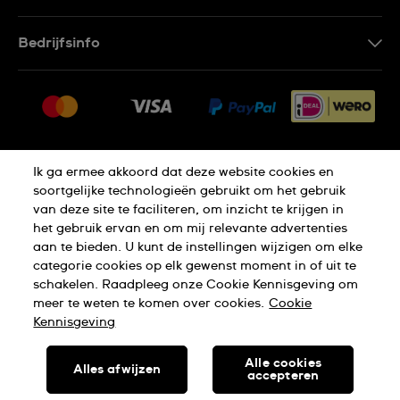
Contacteer Ons
Bedrijfsinfo
FAQ
Pers
Leveringen
Vacatures
Retouren
Sitemap
Verkoopvoorwaarden
Ik ga ermee akkoord dat deze website cookies en
Thuiswinkel certificaat
Annulering van de overeenkomst
soortgelijke technologieën gebruikt om het gebruik
van deze site te faciliteren, om inzicht te krijgen in
het gebruik ervan en om mij relevante advertenties
Privacy Verklaring
Cookies
aan te bieden. U kunt de instellingen wijzigen om elke
categorie cookies op elk gewenst moment in of uit te
schakelen. Raadpleeg onze Cookie Kennisgeving om
Gebruiksvoorwaarden
meer te weten te komen over cookies.
Cookie
Kennisgeving
SWISS MADE
Alle cookies
Alles afwijzen
accepteren
SWATCH AG 2026. ALLE RECHTEN VOORBEHOUDEN: SWISS