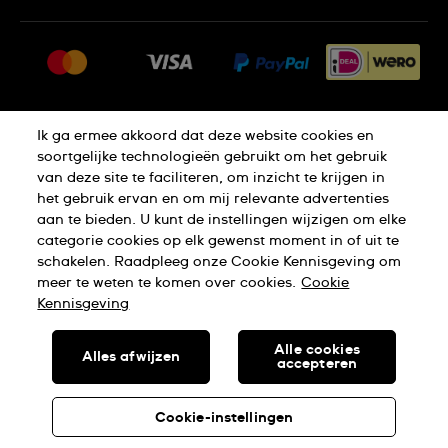
FAQ
Pers
Leveringen
Vacatures
Retouren
Sitemap
Verkoopvoorwaarden
Ik ga ermee akkoord dat deze website cookies en
Thuiswinkel certificaat
Annulering van de overeenkomst
soortgelijke technologieën gebruikt om het gebruik
van deze site te faciliteren, om inzicht te krijgen in
het gebruik ervan en om mij relevante advertenties
Privacy Verklaring
Cookies
aan te bieden. U kunt de instellingen wijzigen om elke
categorie cookies op elk gewenst moment in of uit te
schakelen. Raadpleeg onze Cookie Kennisgeving om
Gebruiksvoorwaarden
meer te weten te komen over cookies.
Cookie
Kennisgeving
SWISS MADE
Alle cookies
Alles afwijzen
accepteren
SWATCH AG 2026. ALLE RECHTEN VOORBEHOUDEN: SWISS
WATCHES
Cookie-instellingen