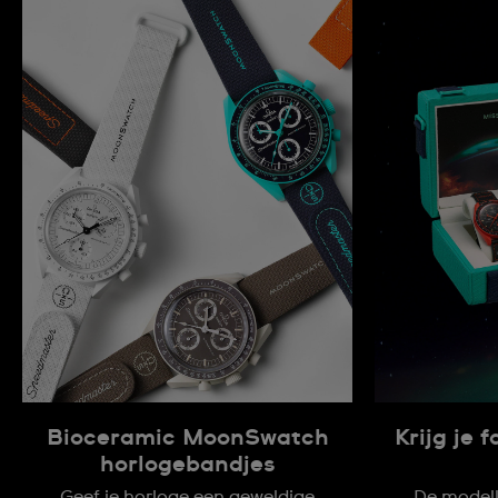
Bioceramic MoonSwatch
Krijg je 
horlogebandjes
Geef je horloge een geweldige
De modell