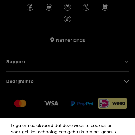
Netherlands
Support
Contacteer Ons
Bedrijfsinfo
FAQ
Pers
Leveringen
Vacatures
Retouren
Sitemap
Verkoopvoorwaarden
Ik ga ermee akkoord dat deze website cookies en
Thuiswinkel certificaat
Annulering van de overeenkomst
soortgelijke technologieën gebruikt om het gebruik