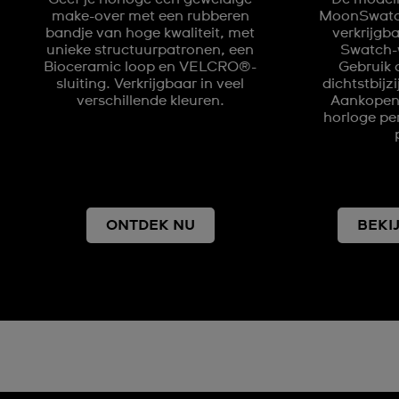
make-over met een rubberen
MoonSwatch 
bandje van hoge kwaliteit, met
verkrijgb
unieke structuurpatronen, een
Swatch-w
Bioceramic loop en VELCRO®-
Gebruik 
sluiting. Verkrijgbaar in veel
dichtstbijz
verschillende kleuren.
Aankopen 
horloge pe
ONTDEK NU
BEKI