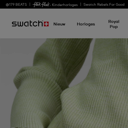
@
179
BEATS
Swatch Rebels For Good
- Kinderhorloges
Royal
Nieuw
Horloges
Pop