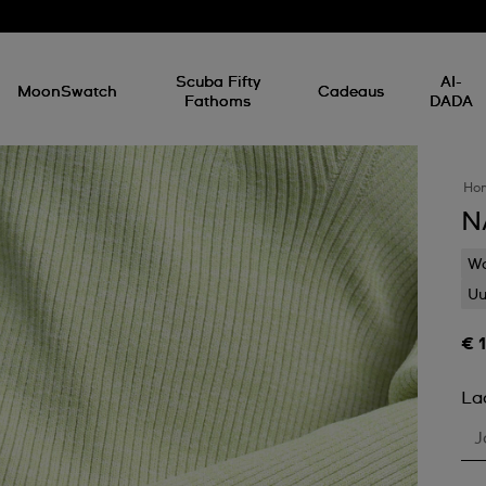
Scuba Fifty
AI-
MoonSwatch
Cadeaus
Fathoms
DADA
Ho
N
Wa
Uu
€ 
La
J