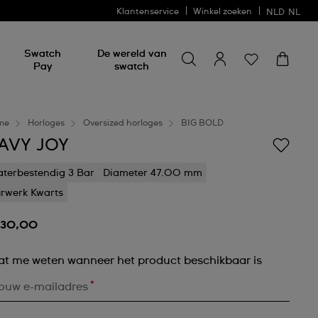
Klantenservice
Winkel zoeken
NLD
NL
Zoeken naar iets
Zoeken
Swatch
De wereld van
naar
Pay
swatch
iets
me
Horloges
Oversized horloges
BIG BOLD
AVY JOY
terbestendig 3 Bar
Diameter 47.00 mm
rwerk Kwarts
130,00
at me weten wanneer het product beschikbaar is
*
ouw e-mailadres