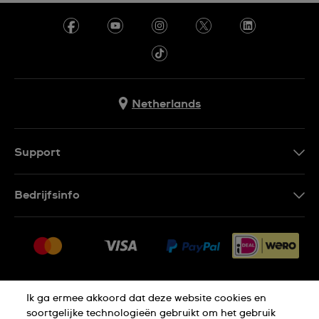
Netherlands
Support
Contacteer Ons
Bedrijfsinfo
FAQ
Pers
Leveringen
Vacatures
Retouren
Sitemap
Verkoopvoorwaarden
Ik ga ermee akkoord dat deze website cookies en
Thuiswinkel certificaat
Annulering van de overeenkomst
soortgelijke technologieën gebruikt om het gebruik