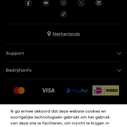
Netherlands
Support
Contacteer Ons
Bedrijfsinfo
FAQ
Pers
Leveringen
Vacatures
Retouren
Sitemap
Verkoopvoorwaarden
Ik ga ermee akkoord dat deze website cookies en
Thuiswinkel certificaat
Annulering van de overeenkomst
soortgelijke technologieën gebruikt om het gebruik
van deze site te faciliteren, om inzicht te krijgen in