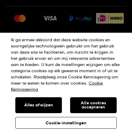
FAQ
Pers
Leveringen
Vacatures
Retouren
Sitemap
Verkoopvoorwaarden
Ik ga ermee akkoord dat deze website cookies en
Thuiswinkel certificaat
Annulering van de overeenkomst
soortgelijke technologieën gebruikt om het gebruik
van deze site te faciliteren, om inzicht te krijgen in
het gebruik ervan en om mij relevante advertenties
Privacy Verklaring
Cookies
aan te bieden. U kunt de instellingen wijzigen om elke
categorie cookies op elk gewenst moment in of uit te
schakelen. Raadpleeg onze Cookie Kennisgeving om
Gebruiksvoorwaarden
meer te weten te komen over cookies.
Cookie
Kennisgeving
SWISS MADE
Alle cookies
Alles afwijzen
accepteren
SWATCH AG 2026. ALLE RECHTEN VOORBEHOUDEN: SWISS
WATCHES
Cookie-instellingen