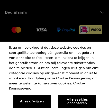
Contacteer Ons
Bedrijfsinfo
FAQ
Pers
Leveringen
Vacatures
Retouren
Sitemap
Verkoopvoorwaarden
Ik ga ermee akkoord dat deze website cookies en
Thuiswinkel certificaat
Annulering van de overeenkomst
soortgelijke technologieën gebruikt om het gebruik
van deze site te faciliteren, om inzicht te krijgen in
het gebruik ervan en om mij relevante advertenties
Privacy Verklaring
Cookies
aan te bieden. U kunt de instellingen wijzigen om elke
categorie cookies op elk gewenst moment in of uit te
schakelen. Raadpleeg onze Cookie Kennisgeving om
Gebruiksvoorwaarden
meer te weten te komen over cookies.
Cookie
Kennisgeving
SWISS MADE
Alle cookies
Alles afwijzen
accepteren
SWATCH AG 2026. ALLE RECHTEN VOORBEHOUDEN: SWISS