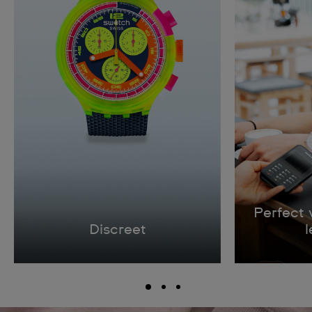
Perfect 
Discreet
l