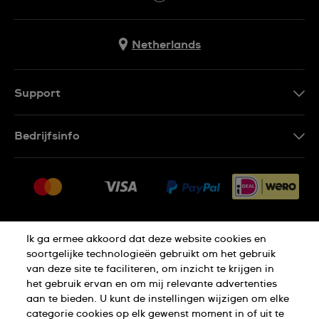
Netherlands
Support
Contacteer Ons
Bedrijfsinfo
FAQ
Pers
Leveringen
Vacatures
Retouren
Sitemap
Verkoopvoorwaarden
Ik ga ermee akkoord dat deze website cookies en
Thuiswinkel certificaat
Annulering van de overeenkomst
soortgelijke technologieën gebruikt om het gebruik
van deze site te faciliteren, om inzicht te krijgen in
het gebruik ervan en om mij relevante advertenties
Privacy Verklaring
Cookies
aan te bieden. U kunt de instellingen wijzigen om elke
categorie cookies op elk gewenst moment in of uit te