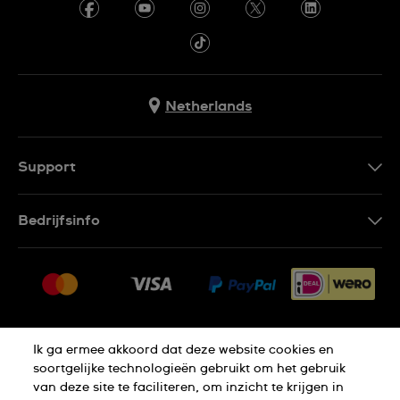
Netherlands
Support
Contacteer Ons
Bedrijfsinfo
FAQ
Pers
Leveringen
Vacatures
Retouren
Sitemap
Verkoopvoorwaarden
Ik ga ermee akkoord dat deze website cookies en
Thuiswinkel certificaat
Annulering van de overeenkomst
soortgelijke technologieën gebruikt om het gebruik
van deze site te faciliteren, om inzicht te krijgen in