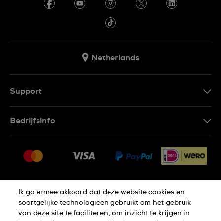
Netherlands
Support
Contacteer Ons
Bedrijfsinfo
FAQ
Pers
Leveringen
Vacatures
Retouren
Sitemap
Verkoopvoorwaarden
Ik ga ermee akkoord dat deze website cookies en
Thuiswinkel certificaat
Annulering van de overeenkomst
soortgelijke technologieën gebruikt om het gebruik
van deze site te faciliteren, om inzicht te krijgen in