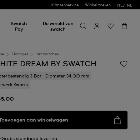
Klantenservice
Winkel zoeken
NLD
NL
Zoeken naar iets
Zoeken
Swatch
De wereld van
naar
Pay
swatch
iets
me
Horloges
Art watches
HITE DREAM BY SWATCH
terbestendig 3 Bar
Diameter 34.00 mm
rwerk Kwarts
85,00
Toevoegen aan winkelwagen
Gratis standaard levering