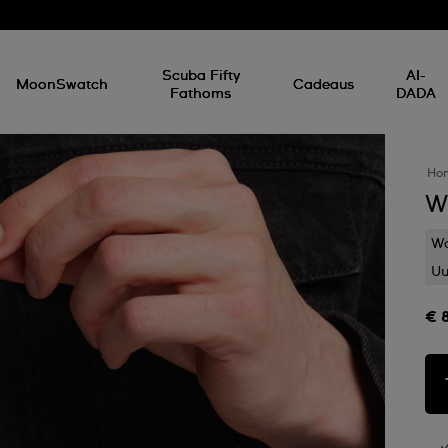
Scuba Fifty
AI-
MoonSwatch
Cadeaus
Fathoms
DADA
Ho
W
Wa
Uu
€ 