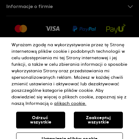
Informacje o firmie
FAQ
Dla prasy
Dostawa
Praca
Zwroty i reklamacje
Sitemap
Warunki sprzedaży
Wyrażam zgodę na wykorzystywanie przez tę Stronę
internetową plików cookie i podobnych technologii w
Odstąp od umowy
celu udostępnienia mi tej Strony internetowej i jej
funkcji, a także w celu zbierania informacji o sposobie
wykorzystania Strony oraz przedstawiania mi
Polityka Prywatności
Pliki Cookie
spersonalizowanych reklam. Możesz w każdej chwili
zmienić ustawienia i aktywować lub dezaktywować
poszczególne kategorie plików cookie. Aby
Regulamin Sklepu
dowiedzieć się więcej o plikach cookie, zapoznaj się z
naszą Informacją o
plikach cookie.
SWISS MADE
Odrzuć
Zaakceptuj
wszystkie
wszystkie
© SWATCH AG 2026. WSZELKIE PRAWA ZASTRZEŻONE: SWISS
WATCHES