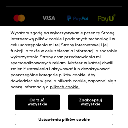
FAQ
Dla prasy
Dostawa
Praca
Zwroty i reklamacje
Sitemap
Warunki sprzedaży
Wyrażam zgodę na wykorzystywanie przez tę Stronę
internetową plików cookie i podobnych technologii w
Odstąp od umowy
celu udostępnienia mi tej Strony internetowej i jej
funkcji, a także w celu zbierania informacji o sposobie
wykorzystania Strony oraz przedstawiania mi
Polityka Prywatności
Pliki Cookie
spersonalizowanych reklam. Możesz w każdej chwili
zmienić ustawienia i aktywować lub dezaktywować
poszczególne kategorie plików cookie. Aby
Regulamin Sklepu
dowiedzieć się więcej o plikach cookie, zapoznaj się z
naszą Informacją o
plikach cookie.
SWISS MADE
Odrzuć
Zaakceptuj
wszystkie
wszystkie
© SWATCH AG 2026. WSZELKIE PRAWA ZASTRZEŻONE: SWISS
WATCHES
Ustawienia plików cookie