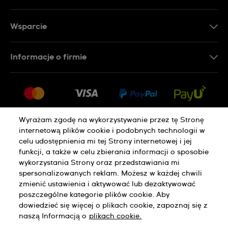
Wsparcie
Kontakt
Informacje o firmie
FAQ
Dla prasy
Dostawa
Praca
Zwroty i reklamacje
Sitemap
Warunki sprzedaży
Wyrażam zgodę na wykorzystywanie przez tę Stronę
internetową plików cookie i podobnych technologii w
Odstąp od umowy
celu udostępnienia mi tej Strony internetowej i jej
funkcji, a także w celu zbierania informacji o sposobie
wykorzystania Strony oraz przedstawiania mi
Polityka Prywatności
Pliki Cookie
spersonalizowanych reklam. Możesz w każdej chwili
zmienić ustawienia i aktywować lub dezaktywować
poszczególne kategorie plików cookie. Aby
Regulamin Sklepu
dowiedzieć się więcej o plikach cookie, zapoznaj się z
naszą Informacją o
plikach cookie.