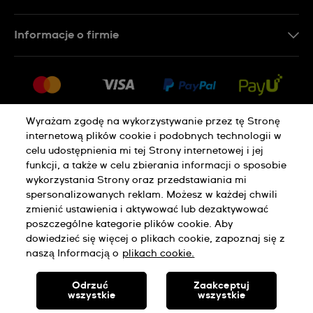
Kontakt
Informacje o firmie
FAQ
Dla prasy
Dostawa
Praca
Zwroty i reklamacje
Sitemap
Warunki sprzedaży
Wyrażam zgodę na wykorzystywanie przez tę Stronę
internetową plików cookie i podobnych technologii w
Odstąp od umowy
celu udostępnienia mi tej Strony internetowej i jej
funkcji, a także w celu zbierania informacji o sposobie
wykorzystania Strony oraz przedstawiania mi
Polityka Prywatności
Pliki Cookie
spersonalizowanych reklam. Możesz w każdej chwili
zmienić ustawienia i aktywować lub dezaktywować
poszczególne kategorie plików cookie. Aby
Regulamin Sklepu
dowiedzieć się więcej o plikach cookie, zapoznaj się z
naszą Informacją o
plikach cookie.
SWISS MADE
Odrzuć
Zaakceptuj
wszystkie
wszystkie
© SWATCH AG 2026. WSZELKIE PRAWA ZASTRZEŻONE: SWISS