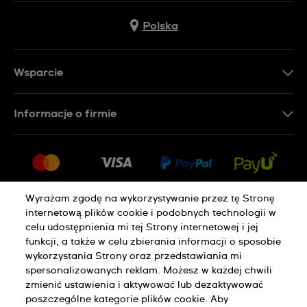
Polska
Wsparcie
Kontakt
Informacje o firmie
FAQ
Dla prasy
Dostawa
Praca
Zwroty i reklamacje
Sitemap
Warunki sprzedaży
Wyrażam zgodę na wykorzystywanie przez tę Stronę
internetową plików cookie i podobnych technologii w
Odstąp od umowy
celu udostępnienia mi tej Strony internetowej i jej
funkcji, a także w celu zbierania informacji o sposobie
wykorzystania Strony oraz przedstawiania mi
Polityka Prywatności
Pliki Cookie
spersonalizowanych reklam. Możesz w każdej chwili
zmienić ustawienia i aktywować lub dezaktywować
poszczególne kategorie plików cookie. Aby
Regulamin Sklepu