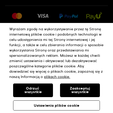
FAQ
Dla prasy
Dostawa
Praca
Zwroty i reklamacje
Sitemap
Warunki sprzedaży
Wyrażam zgodę na wykorzystywanie przez tę Stronę
internetową plików cookie i podobnych technologii w
Odstąp od umowy
celu udostępnienia mi tej Strony internetowej i jej
funkcji, a także w celu zbierania informacji o sposobie
wykorzystania Strony oraz przedstawiania mi
Polityka Prywatności
Pliki Cookie
spersonalizowanych reklam. Możesz w każdej chwili
zmienić ustawienia i aktywować lub dezaktywować
poszczególne kategorie plików cookie. Aby
Regulamin Sklepu
dowiedzieć się więcej o plikach cookie, zapoznaj się z
naszą Informacją o
plikach cookie.
SWISS MADE
Odrzuć
Zaakceptuj
wszystkie
wszystkie
© SWATCH AG 2026. WSZELKIE PRAWA ZASTRZEŻONE: SWISS
WATCHES
Ustawienia plików cookie