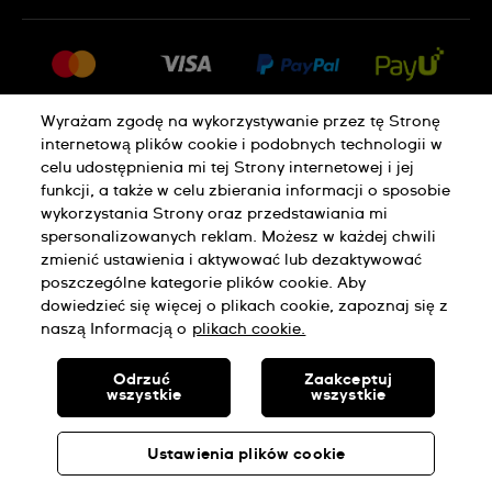
FAQ
Dla prasy
Dostawa
Praca
Zwroty i reklamacje
Sitemap
Warunki sprzedaży
Wyrażam zgodę na wykorzystywanie przez tę Stronę
internetową plików cookie i podobnych technologii w
Odstąp od umowy
celu udostępnienia mi tej Strony internetowej i jej
funkcji, a także w celu zbierania informacji o sposobie
wykorzystania Strony oraz przedstawiania mi
Polityka Prywatności
Pliki Cookie
spersonalizowanych reklam. Możesz w każdej chwili
zmienić ustawienia i aktywować lub dezaktywować
poszczególne kategorie plików cookie. Aby
Regulamin Sklepu
dowiedzieć się więcej o plikach cookie, zapoznaj się z
naszą Informacją o
plikach cookie.
SWISS MADE
Odrzuć
Zaakceptuj
wszystkie
wszystkie
© SWATCH AG 2026. WSZELKIE PRAWA ZASTRZEŻONE: SWISS
WATCHES
Ustawienia plików cookie