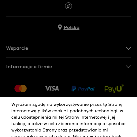
Polska
Wsparcie
Kontakt
Informacje o firmie
FAQ
Dla prasy
Dostawa
Praca
Zwroty i reklamacje
Sitemap
Warunki sprzedaży
Wyrażam zgodę na wykorzystywanie przez tę Stronę
internetową plików cookie i podobnych technologii w
Odstąp od umowy
celu udostępnienia mi tej Strony internetowej i jej
funkcji, a także w celu zbierania informacji o sposobie
wykorzystania Strony oraz przedstawiania mi
Polityka Prywatności
Pliki Cookie
spersonalizowanych reklam. Możesz w każdej chwili