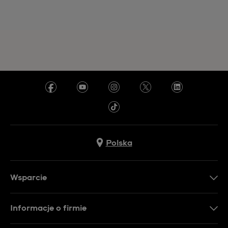
Polska
Wsparcie
Kontakt
Informacje o firmie
FAQ
Dla prasy