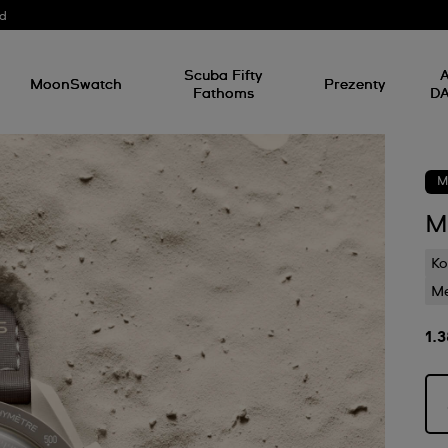
od
Scuba Fifty
A
MoonSwatch
Prezenty
Fathoms
D
M
M
K
M
1.