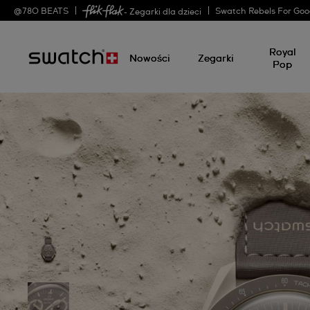
@
780
BEATS
Swatch Rebels For Go
- Zegarki dla dzieci
Royal
Nowości
Zegarki
Pop