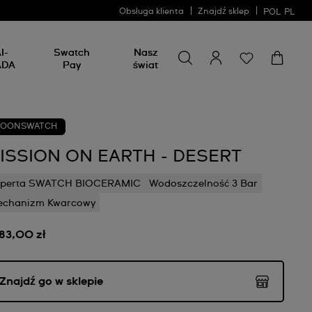
Obsługa klienta
Znajdź sklep
POL
PL
Wyszukaj coś
Wyszukaj
I-
Swatch
Nasz
coś
ADA
Pay
świat
OONSWATCH
ISSION ON EARTH - DESERT
operta SWATCH BIOCERAMIC
Wodoszczelność 3 Bar
echanizm Kwarcowy
383,00 zł
Znajdź go w sklepie