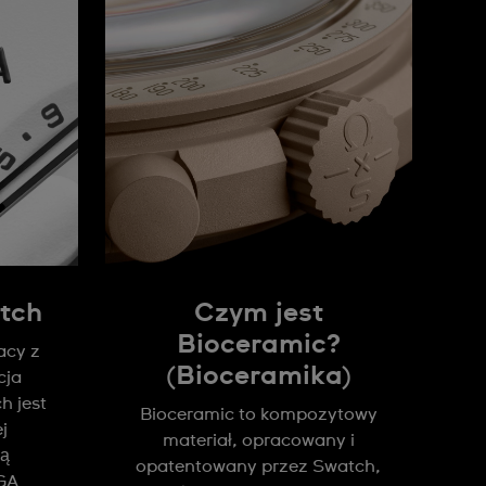
tch
Czym jest
Bioceramic?
acy z
(Bioceramika)
cja
 jest
Bioceramic to kompozytowy
j
materiał, opracowany i
ją
opatentowany przez Swatch,
GA