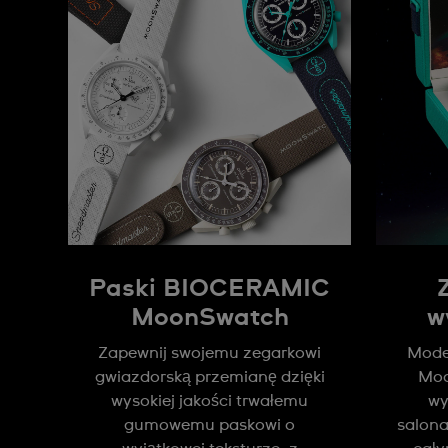
Paski BIOCERAMIC
MoonSwatch
w
Zapewnij swojemu zegarkowi
Model
gwiazdorską przemianę dzięki
Moo
wysokiej jakości trwałemu
wy
gumowemu paskowi o
salon