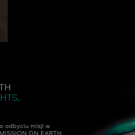
TH
HTS,
 odbyciu misji w
le MISSION ON EARTH