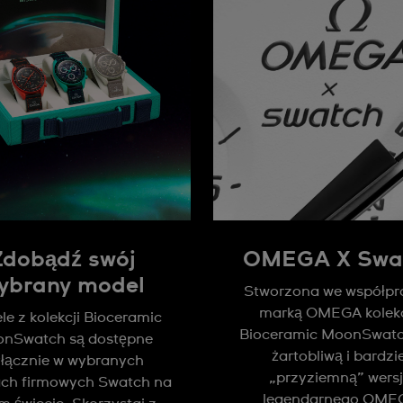
Zdobądź swój
OMEGA X Swa
ybrany model
Stworzona we współpr
marką OMEGA kolek
e z kolekcji Bioceramic
Bioceramic MoonSwatch
nSwatch są dostępne
żartobliwą i bardzie
łącznie w wybranych
„przyziemną” wers
ach firmowych Swatch na
legendarnego OME