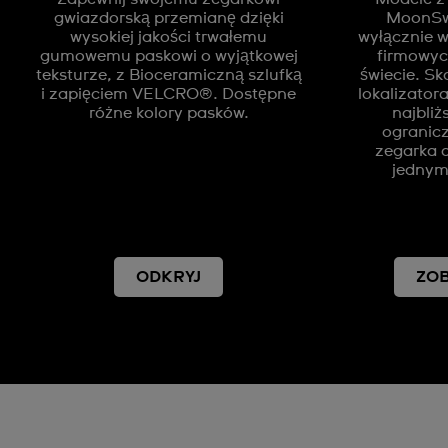
gwiazdorską przemianę dzięki
MoonSw
wysokiej jakości trwałemu
wyłącznie 
gumowemu paskowi o wyjątkowej
firmowyc
teksturze, z Bioceramiczną szlufką
świecie. S
i zapięciem VELCRO®. Dostępne
lokalizator
różne kolory pasków.
najbliż
ogranic
zegarka 
jednym
ODKRYJ
ZO