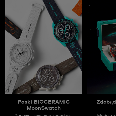
Paski BIOCERAMIC
Zdobąd
MoonSwatch
Zapewnij swojemu zegarkowi
Modele z 