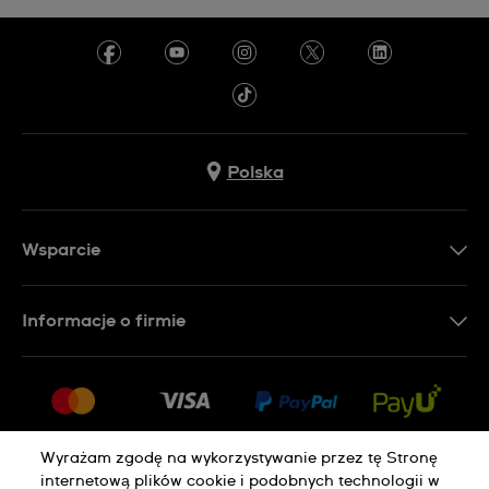
Polska
Wsparcie
Kontakt
Informacje o firmie
FAQ
Dla prasy
Dostawa
Praca
Zwroty i reklamacje
Sitemap
Warunki sprzedaży
Wyrażam zgodę na wykorzystywanie przez tę Stronę
internetową plików cookie i podobnych technologii w